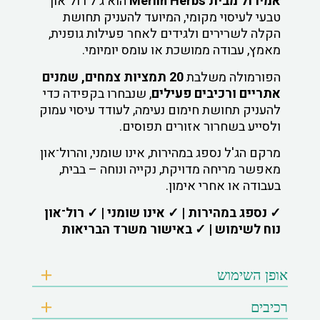
אמירול מבית Merlin Herbs
הוא ג'ל רול־און
טבעי לעיסוי מקומי, המיועד להעניק תחושת
הקלה לשרירים ולגידים לאחר פעילות גופנית,
מאמץ, עבודה ממושכת או עומס יומיומי.
הפורמולה משלבת
20 תמציות צמחים, שמנים
אתריים ורכיבים פעילים
, שנבחרו בקפידה כדי
להעניק תחושת חימום נעימה, לעודד עיסוי עמוק
ולסייע בשחרור אזורים תפוסים.
מרקם הג'ל נספג במהירות, אינו שומני, והרול־און
מאפשר מריחה מדויקת, נקייה ונוחה – בבית,
בעבודה או אחרי אימון.
✓ נספג במהירות | ✓ אינו שומני | ✓ רול־און
נוח לשימוש | ✓ באישור משרד הבריאות
אופן השימוש
רכיבים