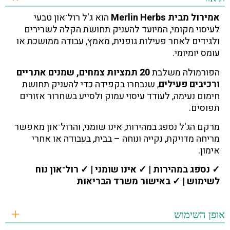
אמירול מבית Merlin Herbs
הוא ג'ל רול־און טבעי
לעיסוי מקומי, המיועד להעניק תחושת הקלה לשרירים
ולגידים לאחר פעילות גופנית, מאמץ, עבודה ממושכת או
עומס יומיומי.
הפורמולה משלבת
20 תמציות צמחים, שמנים אתריים
ורכיבים פעילים
, שנבחרו בקפידה כדי להעניק תחושת
חימום נעימה, לעודד עיסוי עמוק ולסייע בשחרור אזורים
תפוסים.
מרקם הג'ל נספג במהירות, אינו שומני, והרול־און מאפשר
מריחה מדויקת, נקייה ונוחה – בבית, בעבודה או אחרי
אימון.
✓ נספג במהירות | ✓ אינו שומני | ✓ רול־און נוח
לשימוש | ✓ באישור משרד הבריאות
אופן השימוש