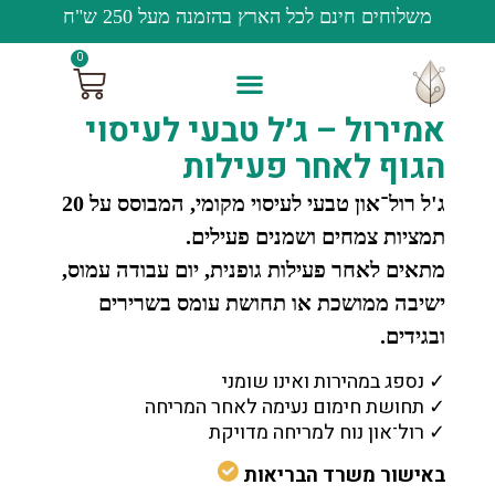
משלוחים חינם לכל הארץ בהזמנה מעל 250 ש"ח
0
אמירול – ג׳ל טבעי לעיסוי
הגוף לאחר פעילות
ג'ל רול־און טבעי לעיסוי מקומי, המבוסס על 20
תמציות צמחים ושמנים פעילים.
מתאים לאחר פעילות גופנית, יום עבודה עמוס,
ישיבה ממושכת או תחושת עומס בשרירים
ובגידים.
✓ נספג במהירות ואינו שומני
✓ תחושת חימום נעימה לאחר המריחה
✓ רול־און נוח למריחה מדויקת
באישור משרד הבריאות